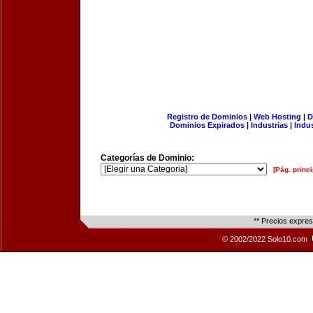
Registro de Dominios
|
Web Hosting
|
D
Dominios Expirados
|
Industrias
|
Indu
Categorías de Dominio:
[Pág. princi
** Precios expre
© 2002/2022 Solo10.com