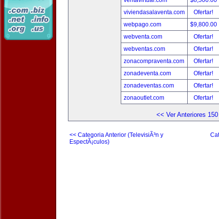
ventavirtual.com
$8,500.00
viviendasalaventa.com
Ofertar!
webpago.com
$9,800.00
webventa.com
Ofertar!
webventas.com
Ofertar!
zonacompraventa.com
Ofertar!
zonadeventa.com
Ofertar!
zonadeventas.com
Ofertar!
zonaoutlet.com
Ofertar!
<< Ver Anteriores 150
<< Categoria Anterior (TelevisiÃ³n y
Cat
EspectÃ¡culos)