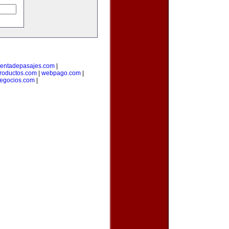
entadepasajes.com
|
roductos.com
|
webpago.com
|
negocios.com
|