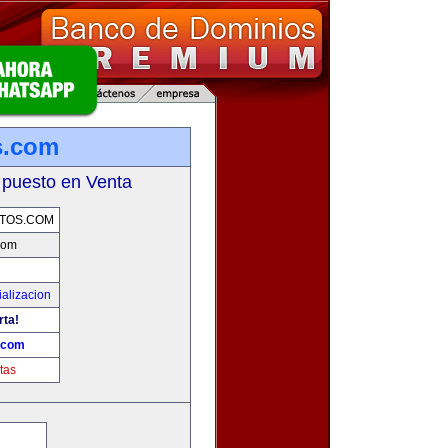
s.com
 puesto en Venta
TOS.COM
com
alizacion
rta!
.com
tas