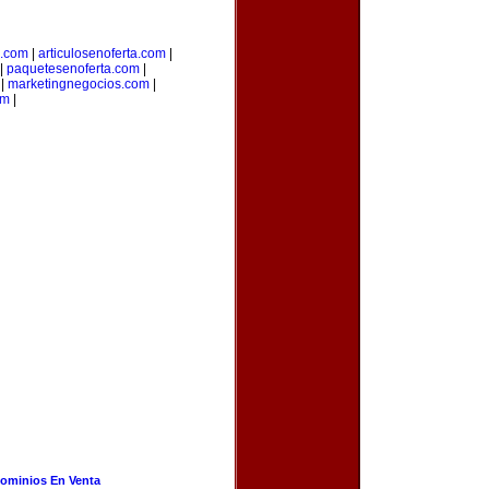
a.com
|
articulosenoferta.com
|
|
paquetesenoferta.com
|
|
marketingnegocios.com
|
om
|
ominios En Venta