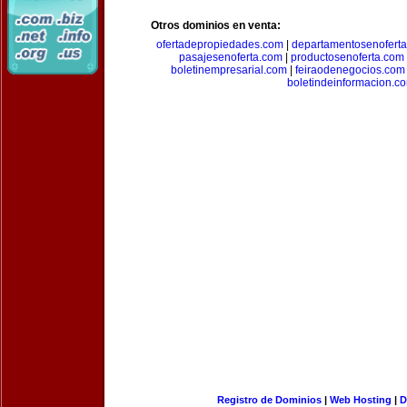
Otros dominios en venta:
ofertadepropiedades.com
|
departamentosenofert
pasajesenoferta.com
|
productosenoferta.com
boletinempresarial.com
|
feiraodenegocios.com
boletindeinformacion.c
Registro de Dominios
|
Web Hosting
|
D