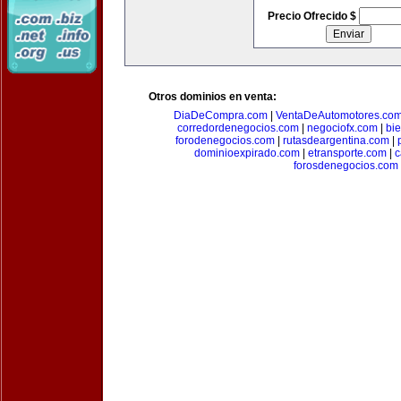
Precio Ofrecido $
Otros dominios en venta:
DiaDeCompra.com
|
VentaDeAutomotores.co
corredordenegocios.com
|
negociofx.com
|
bi
forodenegocios.com
|
rutasdeargentina.com
|
dominioexpirado.com
|
etransporte.com
|
c
forosdenegocios.com