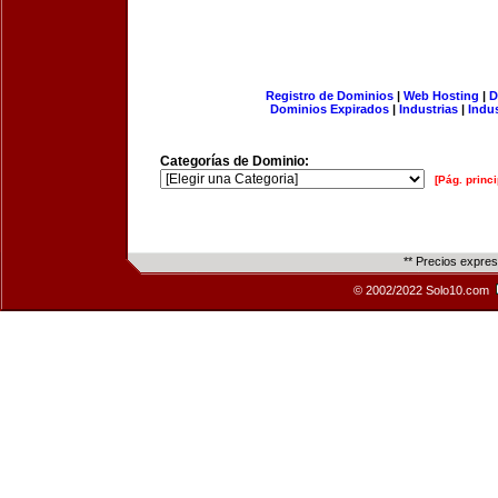
Registro de Dominios
|
Web Hosting
|
D
Dominios Expirados
|
Industrias
|
Indu
Categorías de Dominio:
[Pág. princi
** Precios expre
© 2002/2022 Solo10.com