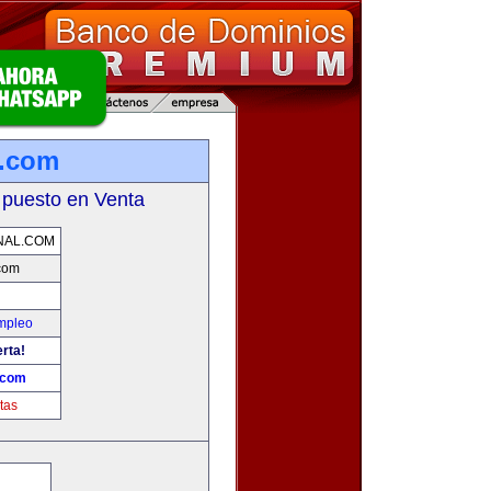
l.com
 puesto en Venta
NAL.COM
com
Empleo
erta!
.com
tas