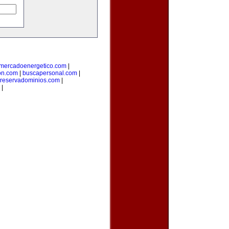
mercadoenergetico.com
|
on.com
|
buscapersonal.com
|
reservadominios.com
|
|