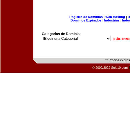
Registro de Dominios
|
Web Hosting
|
D
Dominios Expirados
|
Industrias
|
Indu
Categorías de Dominio:
[Pág. princi
** Precios expre
© 2002/2022 Solo10.com