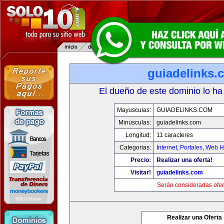
guiadelinks.
El dueño de este dominio lo ha
Mayusculas:
GUIADELINKS.COM
Minusculas:
guiadelinks.com
Longitud:
11 caracteres
Categorias:
Internet
,
Portales
,
Web Ho
Precio:
Realizar una oferta!
Visitar!
guiadelinks.com
Serán consideradas ofer
Realizar una Oferta