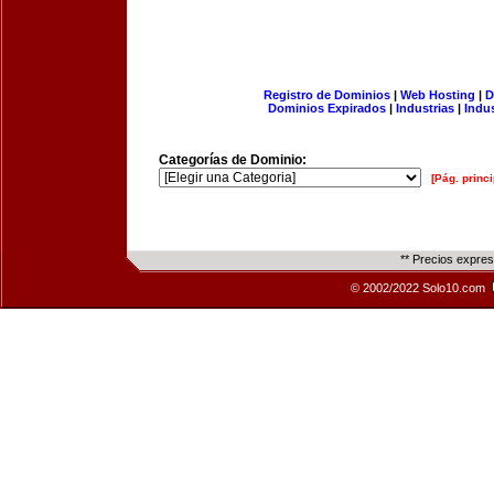
Registro de Dominios
|
Web Hosting
|
D
Dominios Expirados
|
Industrias
|
Indu
Categorías de Dominio:
[Pág. princi
** Precios expre
© 2002/2022 Solo10.com