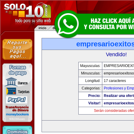
empresarioexito
Vendido!
Mayusculas:
EMPRESARIOEXI
Minusculas:
empresarioexitos
Longitud:
17 caracteres
Categorias:
Profesiones y Em
Precio:
Realizar una ofert
Visitar!
empresarioexito
Serán consideradas ofer