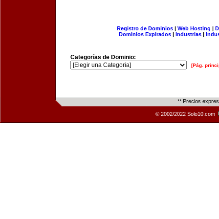
Registro de Dominios
|
Web Hosting
|
D
Dominios Expirados
|
Industrias
|
Indu
Categorías de Dominio:
[Pág. princi
** Precios expre
© 2002/2022 Solo10.com