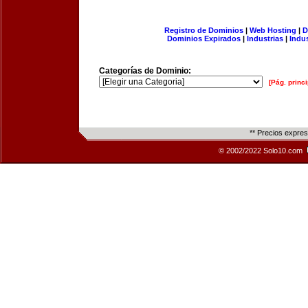
Registro de Dominios
|
Web Hosting
|
D
Dominios Expirados
|
Industrias
|
Indu
Categorías de Dominio:
[Pág. princi
** Precios expre
© 2002/2022 Solo10.com