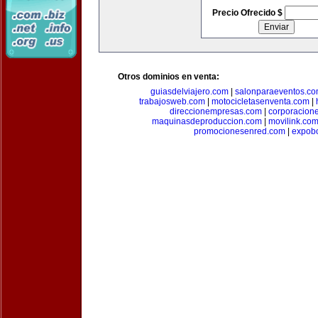
Precio Ofrecido $
Otros dominios en venta:
guiasdelviajero.com
|
salonparaeventos.c
trabajosweb.com
|
motocicletasenventa.com
|
direccionempresas.com
|
corporacion
maquinasdeproduccion.com
|
movilink.co
promocionesenred.com
|
expobo