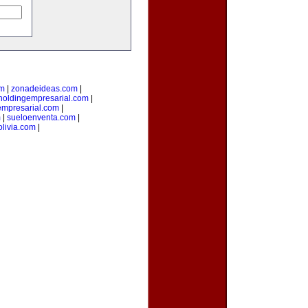
om
|
zonadeideas.com
|
holdingempresarial.com
|
empresarial.com
|
m
|
sueloenventa.com
|
livia.com
|