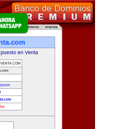
nta.com
 puesto en Venta
NVENTA.COM
a.com
zacion
!
ta.com
tas