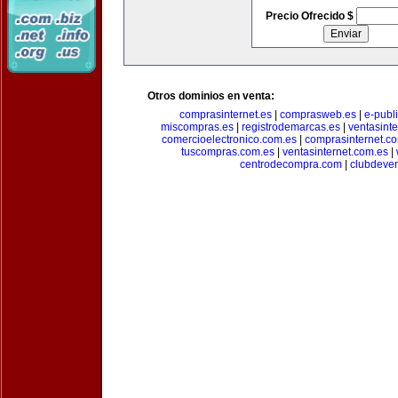
Precio Ofrecido $
Otros dominios en venta:
comprasinternet.es
|
comprasweb.es
|
e-publ
miscompras.es
|
registrodemarcas.es
|
ventasinte
comercioelectronico.com.es
|
comprasinternet.c
tuscompras.com.es
|
ventasinternet.com.es
|
centrodecompra.com
|
clubdeven