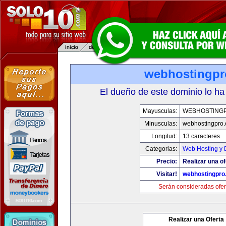
webhostingpr
El dueño de este dominio lo ha
Mayusculas:
WEBHOSTING
Minusculas:
webhostingpro.
Longitud:
13 caracteres
Categorias:
Web Hosting y 
Precio:
Realizar una of
Visitar!
webhostingpro
Serán consideradas ofer
Realizar una Oferta