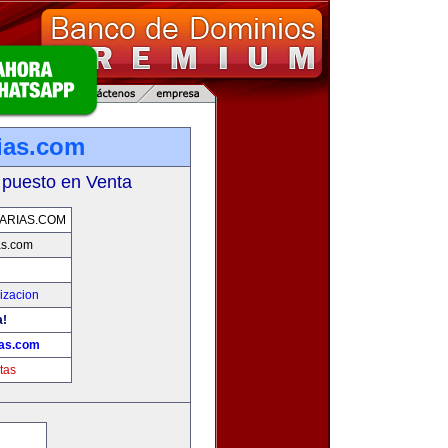
ias.com
 puesto en Venta
ARIAS.COM
as.com
izacion
a!
ias.com
tas