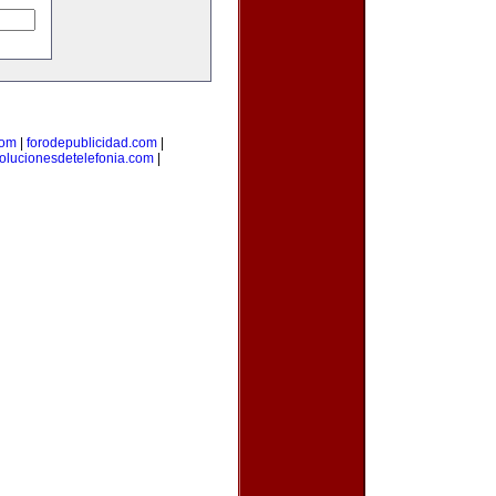
com
|
forodepublicidad.com
|
olucionesdetelefonia.com
|