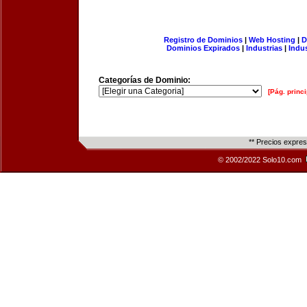
Registro de Dominios
|
Web Hosting
|
D
Dominios Expirados
|
Industrias
|
Indu
Categorías de Dominio:
[Pág. princi
** Precios expre
© 2002/2022 Solo10.com