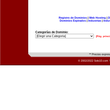
Registro de Dominios
|
Web Hosting
|
D
Dominios Expirados
|
Industrias
|
Indu
Categorías de Dominio:
[Pág. princi
** Precios expre
© 2002/2022 Solo10.com