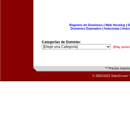
Registro de Dominios
|
Web Hosting
|
D
Dominios Expirados
|
Industrias
|
Indu
Categorías de Dominio:
[Pág. princi
** Precios expre
© 2002/2022 Solo10.com