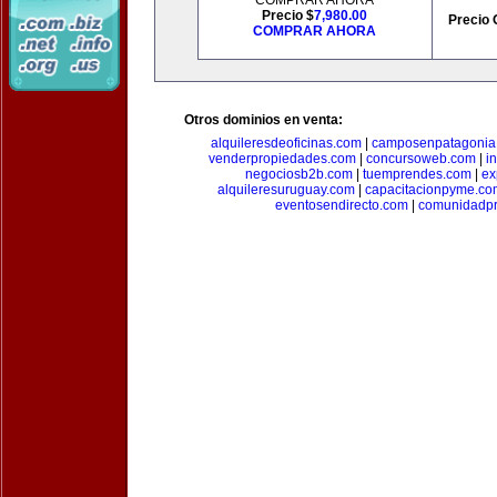
COMPRAR AHORA
Precio $
7,980.00
Precio 
COMPRAR AHORA
Otros dominios en venta:
alquileresdeoficinas.com
|
camposenpatagonia
venderpropiedades.com
|
concursoweb.com
|
i
negociosb2b.com
|
tuemprendes.com
|
ex
alquileresuruguay.com
|
capacitacionpyme.co
eventosendirecto.com
|
comunidadpr