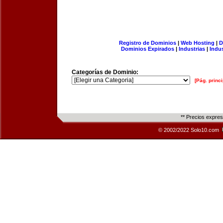
Registro de Dominios
|
Web Hosting
|
D
Dominios Expirados
|
Industrias
|
Indu
Categorías de Dominio:
[Pág. princi
** Precios expre
© 2002/2022 Solo10.com