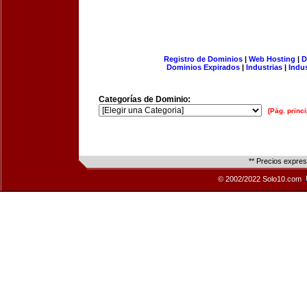
Registro de Dominios
|
Web Hosting
|
D
Dominios Expirados
|
Industrias
|
Indu
Categorías de Dominio:
[Pág. princi
** Precios expre
© 2002/2022 Solo10.com