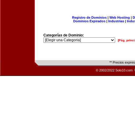
Registro de Dominios
|
Web Hosting
|
D
Dominios Expirados
|
Industrias
|
Indu
Categorías de Dominio:
[Pág. princi
** Precios expre
© 2002/2022 Solo10.com