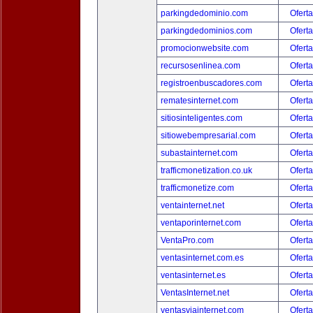
parkingdedominio.com
Oferta
parkingdedominios.com
Oferta
promocionwebsite.com
Oferta
recursosenlinea.com
Oferta
registroenbuscadores.com
Oferta
rematesinternet.com
Oferta
sitiosinteligentes.com
Oferta
sitiowebempresarial.com
Oferta
subastainternet.com
Oferta
trafficmonetization.co.uk
Oferta
trafficmonetize.com
Oferta
ventainternet.net
Oferta
ventaporinternet.com
Oferta
VentaPro.com
Oferta
ventasinternet.com.es
Oferta
ventasinternet.es
Oferta
VentasInternet.net
Oferta
ventasviainternet.com
Oferta