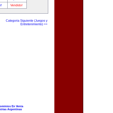
r!
Vendido!
Categoria Siguiente (Juegos y
Entretenimiento) >>
ominios En Venta
strias Argentinas