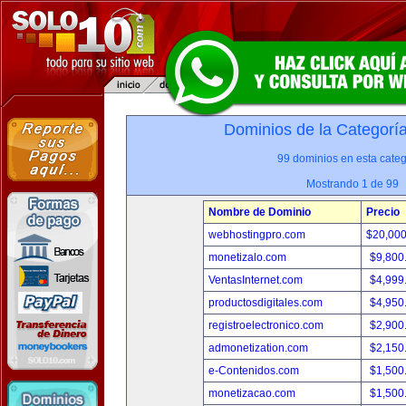
Dominios de la Categorí
99 dominios en esta categ
Mostrando 1 de 99
Nombre de Dominio
Precio
webhostingpro.com
$20,00
monetizalo.com
$9,800
VentasInternet.com
$4,999
productosdigitales.com
$4,950
registroelectronico.com
$2,900
admonetization.com
$2,150
e-Contenidos.com
$1,500
monetizacao.com
$1,500