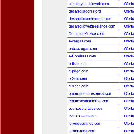
construyetusitioweb.com
Oferta
desarrolladores.org
Oferta
desarrolloseninternet.com
Oferta
desarrollowebfreelance.com
Oferta
DominiosMexico.com
Oferta
e-cargas.com
Oferta
e-descargas.com
Oferta
e-Honduras.com
Oferta
e-lista.com
Oferta
e-pago.com
Oferta
e-Sitio.com
Oferta
e-sitios.com
Oferta
emprendedoresenred.com
Oferta
empresasdeinternet.com
Oferta
eventosdigitales.com
Oferta
eventosweb.com
Oferta
forodeusuarios.com
Oferta
foroenlinea.com
Oferta