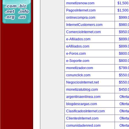
monetizenow.com
$1,500
PagosInternet.com
$1,500
onlinecompra.com
$999.
InternetCustomers.com
$980.
ComercioInternet.com
$950.
e-Afiliados.com
$899.
eAfiliados.com
$899.
e-Foros.com
$800.
e-Soporte.com
$800.
monetizador.com
$799.
conunclick.com
$550.
NegociosInternet.net
$550.
monetizatublog.com
$450.
argentinaenlinea.com
Oferta
blogdescargas.com
Oferta
ClasificadosInternet.com
Oferta
ClientesInternet.com
Oferta
comunidadenred.com
Oferta