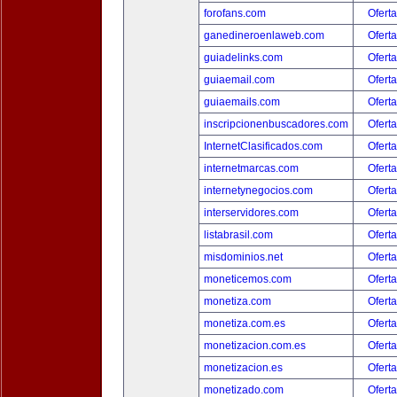
forofans.com
Oferta
ganedineroenlaweb.com
Oferta
guiadelinks.com
Oferta
guiaemail.com
Oferta
guiaemails.com
Oferta
inscripcionenbuscadores.com
Oferta
InternetClasificados.com
Oferta
internetmarcas.com
Oferta
internetynegocios.com
Oferta
interservidores.com
Oferta
listabrasil.com
Oferta
misdominios.net
Oferta
moneticemos.com
Oferta
monetiza.com
Oferta
monetiza.com.es
Oferta
monetizacion.com.es
Oferta
monetizacion.es
Oferta
monetizado.com
Oferta