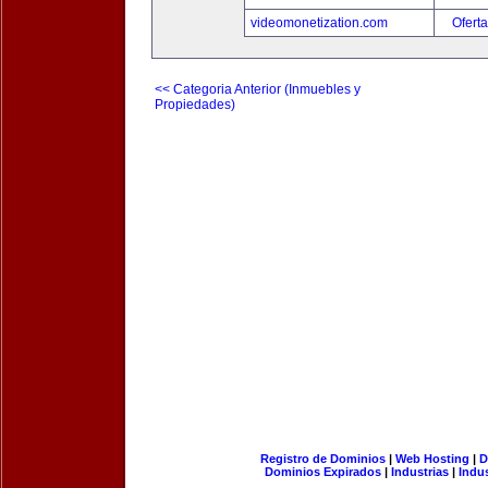
videomonetization.com
Oferta
<< Categoria Anterior (Inmuebles y
Propiedades)
Registro de Dominios
|
Web Hosting
|
D
Dominios Expirados
|
Industrias
|
Indu